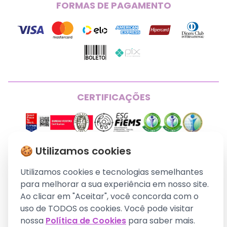
Onde Encontrar
Lista de Desejos
FORMAS DE PAGAMENTO
Política de Cookies
Black Friday
Política de Qualidade
Blog Homeopet
Trocas e Devoluções
Canal de Ética
CERTIFICAÇÕES
🍪 Utilizamos cookies
© 2026 Homeopet. Todos os direitos reservados. CMR
DISTRIBUIDORA DE MEDICAMENTOS E PROD VETERINÁRIOS
Utilizamos cookies e tecnologias semelhantes
LTDA MATRIZ 54.345.860/0001-96.
para melhorar a sua experiência em nosso site.
Ao clicar em "Aceitar", você concorda com o
uso de TODOS os cookies. Você pode visitar
Desenvolvido por:
nossa
Política de Cookies
para saber mais.