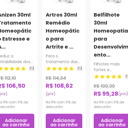
Anizen 30ml
Artros 30ml
Belfilhote
Tratamento
Remédio
30ml
Homeopátic
Homeopátic
Homeopatia
o Estresse e
o para
para
...
Artrite e ...
Desenvolvi
ento...
eduz a
Para o
rritabilidade dos
tratamento das
Filhotes mais
animais.
Artrites e Artroses
(1)
(1)
fortes e
de cães e gatos.
saudáveis.
(
$ 112,10
R$ 114,34
R$ 106,50
R$ 108,62
R$ 100,30
R$ 95,28
pix)
(pix)
(pix
o PIX com 5% de
No PIX com 5% de
No PIX com 5% de
esconto
desconto
desconto
Adicionar
Adicionar
Adicionar
ao carrinho
ao carrinho
ao carrinho