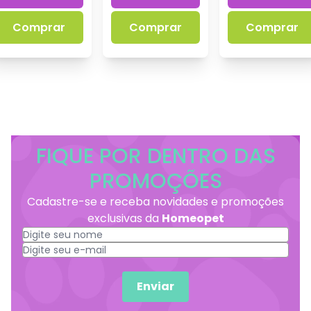
Comprar
Comprar
Comprar
FIQUE POR DENTRO DAS
PROMOÇÕES
Cadastre-se e receba novidades e promoções
exclusivas da
Homeopet
Enviar