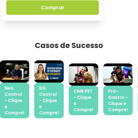
Comprar
Casos de Sucesso
Neo
Erli
CMR PET
Pró-
Control
Control
- Clique
Gastro -
- Clique
- Clique
e
Clique e
e
e
Compre!
Compre!
Compre!
Compre!