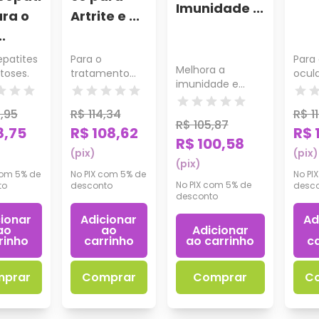
Imunidade ...
ara o
Artrite e ...
.
epatites
Para o
Para
Melhora a
toses.
tratamento
ocul
imunidade e
das Artrites e
infla
estimula o
Artroses de
desenvolvimento.
,95
R$ 114,34
R$ 11
cães e gatos.
R$ 105,87
8,75
R$ 108,62
R$ 
R$ 100,58
(pix)
(pix)
(pix)
com 5% de
No PIX com 5% de
No PI
No PIX com 5% de
to
desconto
desc
desconto
cionar
Adicionar
Ad
ao
ao
Adicionar
rinho
carrinho
ao carrinho
ca
prar
Comprar
Comprar
C