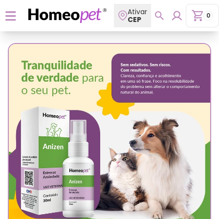
Ativar
0
CEP