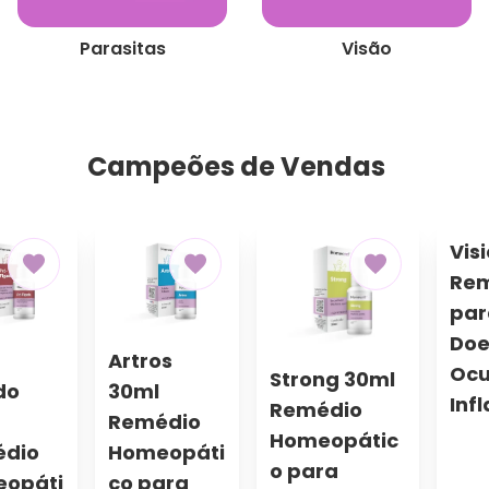
Parasitas
Visão
Campeões de Vendas
Vis
Rem
par
Doe
Artros
Ocu
Strong 30ml
do
30ml
Infla
Remédio
Remédio
Homeopátic
dio
Homeopáti
o para
opáti
co para