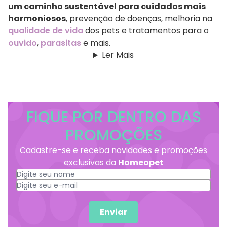
um caminho sustentável para cuidados mais
harmoniosos
, prevenção de doenças, melhoria na
qualidade de vida
dos pets e tratamentos para o
ouvido
,
parasitas
e mais.
Ler Mais
FIQUE POR DENTRO DAS
PROMOÇÕES
Cadastre-se e receba novidades e promoções
exclusivas da
Homeopet
Enviar